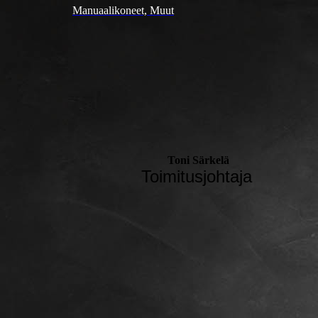
Manuaalikoneet, Muut
Toni Särkelä
Toimitusjohtaja