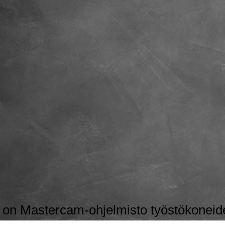
n Mastercam-ohjelmisto työstökoneiden