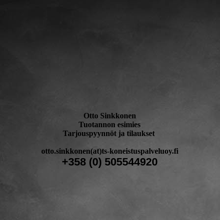
Otto Sinkkonen
Tuotannon esimies
Tarjouspyynnöt ja tilaukset
otto.sinkkonen(at)ts-koneistuspalveluoy.fi
+358 (0) 505544920