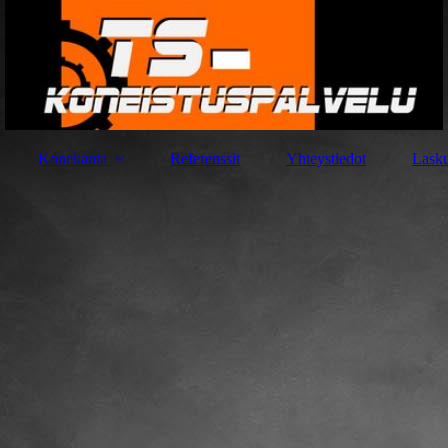
Konekanta
Referenssit
Yhteystiedot
Lasku