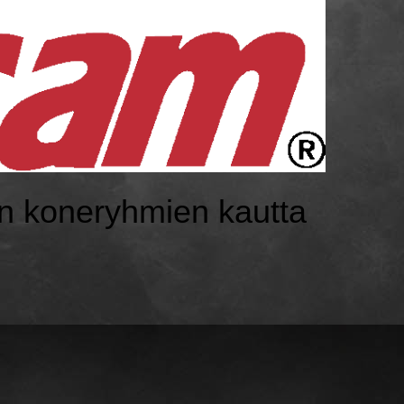
ien koneryhmien kautta