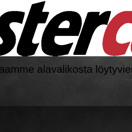
taamme alavalikosta löytyv