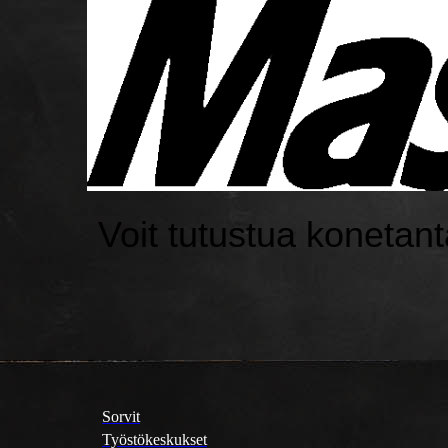
Voit tutustua konetan
Sorvit
Työstökeskukset