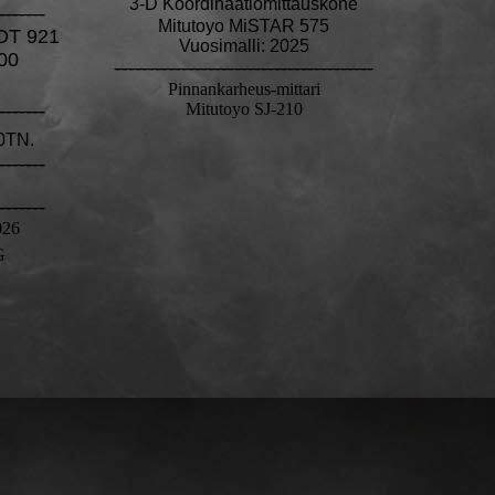
3-D Koordinaatiomittauskone
-------
Mitutoyo MiSTAR 575
T 921
Vuosimalli: 2025
00
---------------------------------------
Pinnankarheus-mittari
-------
Mitutoyo SJ-210
0TN.
-------
-------
26
G