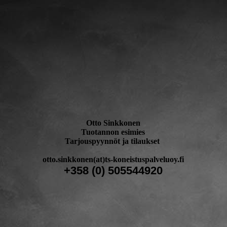
Otto Sinkkonen
Tuotannon esimies
Tarjouspyynnöt ja tilaukset
otto.sinkkonen(at)ts-koneistuspalveluoy.fi
+358 (0) 505544920