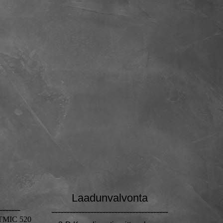
Laadunvalvonta
-------
---------------------------------------
MIC 520