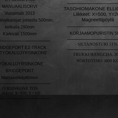
--------------------------------
MANUAALISORVI
TASOHIOMAKONE ELLIO
Vuosimalli 2013
Liikkeet: X=500, Y=2
Magneettipöytä
ähalkaisijat: johteilla 500mm,
--------------------------------
kelkalla 290mm
KORJAAMOPURISTIN 5
Kärkiväli 1500mm
--------------------------------
--------------------------------
SILTANOSTURI 5TN.
IDGEPORT EZ-TRACK
--------------------------------
-TYÖKALUJYRSINKONE
TRUKKI HANGCHA, 20
NOSTOTEHO 3800 K
YÖKALUJYRSINKONE
BRIDGEPORT
Manuaalikäyttöinen
--------------------------------
JYRSINKONE TOS
Liikkeet: X=900, Y=300
--------------------------------