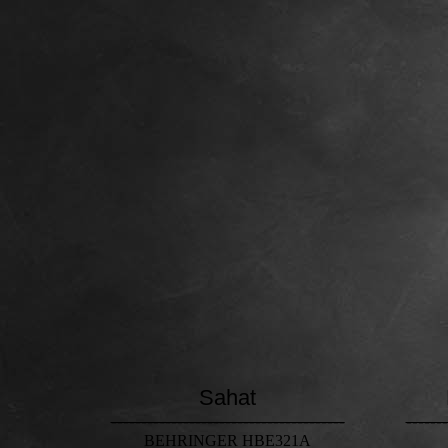
Sahat
---------------------------------------
-------
BEHRINGER HBE321A