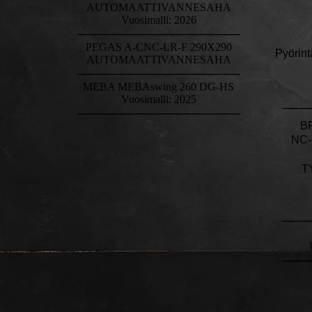
AUTOMAATTIVANNESAHA
Vuosimalli: 2026
---------------------------------------
PEGAS A-CNC-LR-F 290X290
Pyörint
AUTOMAATTIVANNESAHA
---------------------------------------
MEBA MEBAswing 260 DG-HS
Vuosimalli: 2025
-------
---------------------------------------
BR
NC
T
-------
-------