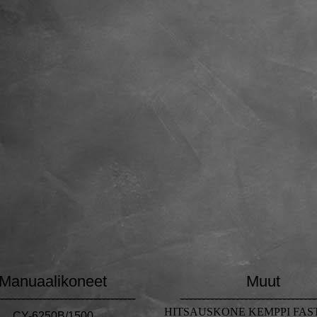
Manuaalikoneet
Muut
--------------------------------
--------------------------------
HITSAUSKONE KEMPPI FAST
CY-6250B/1500