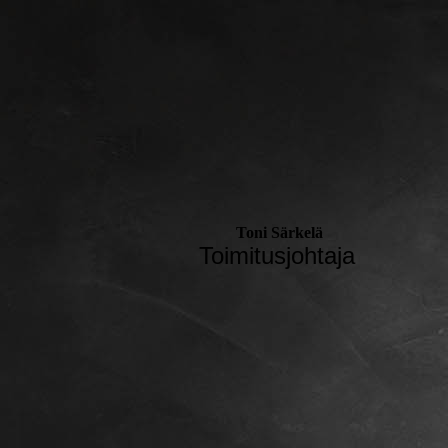
Toni Särkelä
Toimitusjohtaja