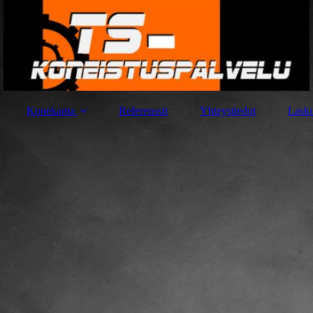
Konekanta
Referenssit
Yhteystiedot
Lasku